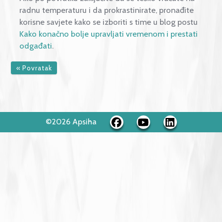
nezadovoljstvo vezano uz obiteljske i druge odno
prerastu u sukobe.
Ono što ne možete promijeniti,
prihvatite ili elegantno zaobiđite. Usmjerite se na
pozitivne strane iskustva
budite u "modusu odmor".
Sve što ste zaboravili ili
propustili učiniti prije već je prošlo, a sve što vas č
bit će ondje i po povratku. Pružite si prigodu da
potpuno, svjesno i bez zamjeranja uživate u trenut
Ako po povratku zaključite da se teško vraćate na
radnu temperaturu i da prokrastinirate, pronađite
korisne savjete kako se izboriti s time u blog postu
Kako konačno bolje upravljati vremenom i prestati
odgađati
.
« Povratak