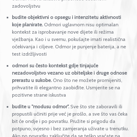
Kako se kvalitetno odmarati
pri planiranju odmora svakako uključite neke nove
aktivnosti ili mjesta koja želite obići.
Tako možete
iskusiti dio uzbuđenja ili zadovoljstva vezano uz
odmor ili izlet već unaprijed. Osim toga, aktivan
odmor i nova iskustva pridonose osobnom
zadovoljstvu
budite objektivni o opsegu i intenzitetu aktivnosti
koje planirate.
Odmori uglavnom nisu optimalan
kontekst za isprobavanje nove dijete ili režima
vježbanja. Kao i u svemu, pokušajte imati realističn
očekivanja i ciljeve. Odmor je punjenje baterija, a 
test izdržljivosti
odmori su često kontekst gdje tinjajuće