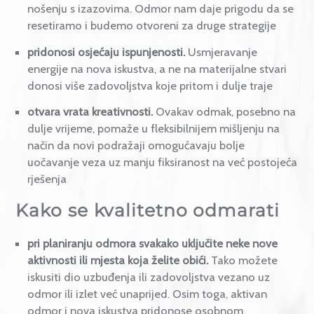
emocionalni odmak. To ne znači da bježimo od
stresa nego da si dajemo prigodu da posložimo
prioritete i napunimo baterije
potiče produktivnost.
Ustaljene dnevne rutine
stvaraju osjećaj monotonije i
smanjuju entuzijaza
nošenju s izazovima. Odmor nam daje prigodu da 
resetiramo i budemo otvoreni za druge strategije
pridonosi osjećaju ispunjenosti.
Usmjeravanje
energije na nova iskustva, a ne na materijalne stvar
donosi više zadovoljstva koje pritom i dulje traje
otvara vrata kreativnosti.
Ovakav odmak, posebno
dulje vrijeme, pomaže u fleksibilnijem mišljenju na
način da novi podražaji omogućavaju bolje
uočavanje veza uz manju fiksiranost na već postoj
rješenja