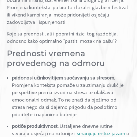
zarade, ali i dodatno opterećenje u
vremenu za odm
Bez obzira na to u kojoj grupi ste se prepoznali, svak
savjetujemo da si priuštite mali geografski odmak, b
obzira na financijska, vremenska ili druga ograničenja
Promjena konteksta, pa bio to i lokalni glazbeni festi
ili vikend kampiranja, može pridonijeti osjećaju
zadovoljstva i ispunjenosti.
Koje su prednosti, ali i popratni rizici tog razdoblja,
odnosno kako optimalno "pustiti mozak na pašu"?
Prednosti vremena
provedenog na odmoru
pridonosi učinkovitijem suočavanju sa stresom.
Promjena konteksta pomaže u zauzimanju drukčij
perspektive prema izvorima stresa te olakšava