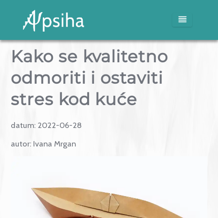
Kako se kvalitetno
Naslovna
odmoriti i ostaviti
Usluge
stres kod kuće
Blog
datum:
2022-06-28
Mediji
autor:
Ivana Mrgan
O nama