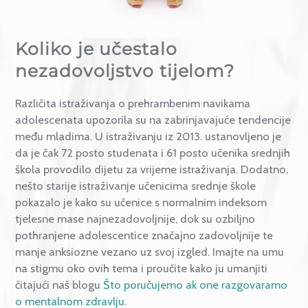
Kontakt
Koliko je učestalo
nezadovoljstvo tijelom?
Različita istraživanja o prehrambenim navikama
adolescenata upozorila su na zabrinjavajuće tendenc
među mladima. U istraživanju iz 2013. ustanovljeno j
da je čak 72 posto studenata i 61 posto učenika sredn
škola provodilo dijetu za vrijeme istraživanja. Dodat
nešto starije istraživanje učenicima srednje škole
pokazalo je kako su učenice s normalnim indeksom
tjelesne mase najnezadovoljnije, dok su ozbiljno
pothranjene adolescentice značajno zadovoljnije te