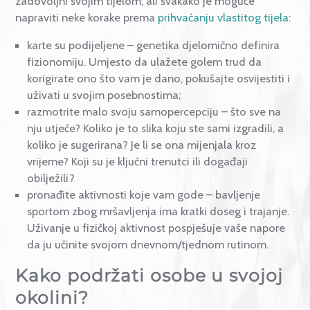
izbjegavanje situacija i konteksta gdje je osoba
izložena ili pokušaji prikrivanja „nedostataka“.
Koraci prema zdravijem
odnosu sa svojim tijelom
Možda je iracionalno očekivati da smo potpuno
zadovoljni svojim tijelom, ali svakako je moguće
napraviti neke korake prema
prihvaćanju vlastitog tij
karte su podijeljene – genetika djelomično definir
fizionomiju. Umjesto da ulažete golem trud da
korigirate ono što vam je dano, pokušajte osvijestit
uživati u svojim posebnostima;
razmotrite malo svoju samopercepciju – što sve n
nju utječe? Koliko je to slika koju ste sami izgradili, 
koliko je sugerirana? Je li se ona mijenjala kroz