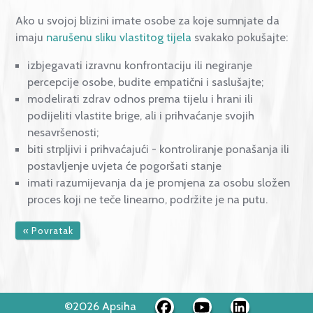
vrijeme? Koji su je ključni trenutci ili događaji
obilježili?
pronađite aktivnosti koje vam gode – bavljenje
sportom zbog mršavljenja ima kratki doseg i trajan
Uživanje u fizičkoj aktivnost pospješuje vaše napo
da ju učinite svojom dnevnom/tjednom rutinom.
Kako podržati osobe u svojo
okolini?
Ako u svojoj blizini imate osobe za koje sumnjate da
imaju
narušenu sliku vlastitog tijela
svakako pokušajt
izbjegavati izravnu konfrontaciju ili negiranje
percepcije osobe, budite empatični i saslušajte;
modelirati zdrav odnos prema tijelu i hrani ili
podijeliti vlastite brige, ali i prihvaćanje svojih