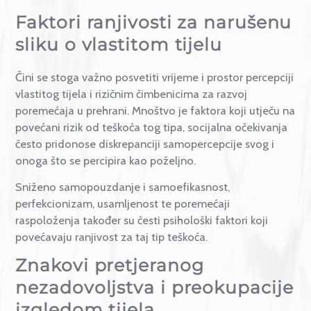
manje anksiozne vezano uz svoj izgled. Imajte na u
na stigmu oko ovih tema i proučite kako ju umanjiti
čitajući naš blogu
Što poručujemo ak one razgovara
o mentalnom zdravlju
.
Faktori ranjivosti za naruše
sliku o vlastitom tijelu
Čini se stoga važno posvetiti vrijeme i prostor percepc
vlastitog tijela i rizičnim čimbenicima za razvoj
poremećaja u prehrani. Mnoštvo je faktora koji utječ
povećani rizik od teškoća tog tipa, socijalna očekivan
često pridonose diskrepanciji samopercepcije svog i
onoga što se percipira kao poželjno.
Sniženo samopouzdanje i samoefikasnost,
perfekcionizam, usamljenost te poremećaji