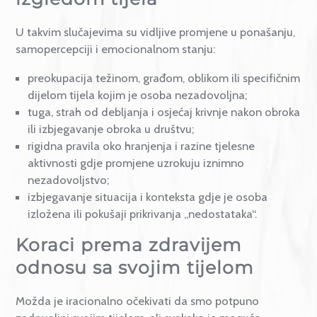
raspoloženja također su česti psihološki faktori koji
povećavaju ranjivost za taj tip teškoća.
Znakovi pretjeranog
nezadovoljstva i preokupaci
izgledom tijela
U takvim slučajevima su vidljive promjene u ponašanj
samopercepciji i emocionalnom stanju:
preokupacija težinom, građom, oblikom ili specifič
dijelom tijela kojim je osoba nezadovoljna;
tuga, strah od debljanja i osjećaj krivnje nakon obr
ili izbjegavanje obroka u društvu;
rigidna pravila oko hranjenja i razine tjelesne
aktivnosti gdje promjene uzrokuju iznimno
nezadovoljstvo;