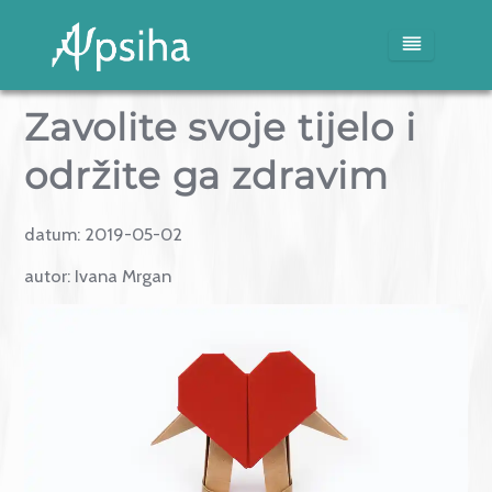
Zavolite svoje tijelo i
Naslovna
održite ga zdravim
Usluge
datum:
2019-05-02
Blog
autor:
Ivana Mrgan
Mediji
O nama